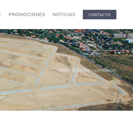
E
PROMOCIONES
NOTICIAS
CONTACTO
Inicio
/
El Sector
/
parcelacion