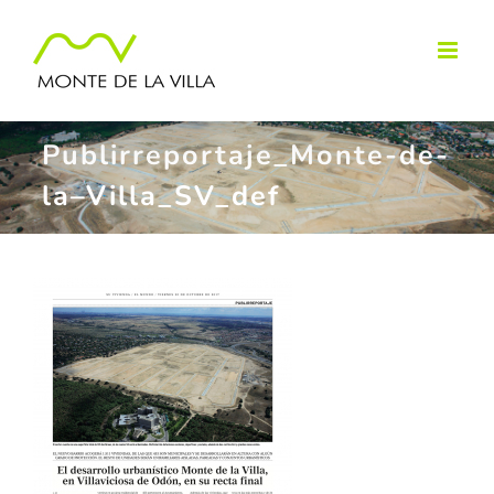
Skip
to
content
Publirreportaje_Monte-de-
la–Villa_SV_def